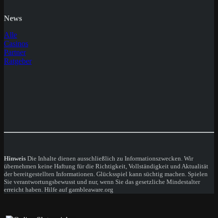
News
Alle
Casinos
Partner
Ratgeber
Hinweis
Die Inhalte dienen ausschließlich zu Informationszwecken. Wir
übernehmen keine Haftung für die Richtigkeit, Vollständigkeit und Aktualität
der bereitgestellten Informationen. Glücksspiel kann süchtig machen. Spielen
Sie verantwortungsbewusst und nur, wenn Sie das gesetzliche Mindestalter
erreicht haben. Hilfe auf gambleaware.org