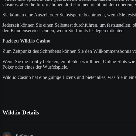
Casinos, aber die Informationen dort stimmen nicht mit dem überein, 
Sie können eine Auszeit oder Selbstsperre beantragen, wenn Sie fests
Jederzeit können Sie einen Selbsttest durchführen, um festzustellen,
den Kundenservice senden, wenn Sie Limits festlegen möchten.
Fazit zu Wild.io Casino
Zum Zeitpunkt des Schreibens können Sie den Willkommensbonus von
Wenn Sie die Lobby betreten, empfehlen wir Ihnen, Online-Slots wie
Poker oder eines der Würfelspiele.
Wild.io Casino hat eine gültige Lizenz und bietet alles, was Sie i
Wild.io Details
Software