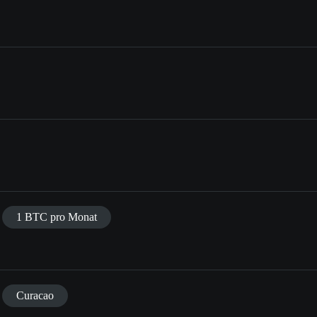
1 BTC pro Monat
Curacao