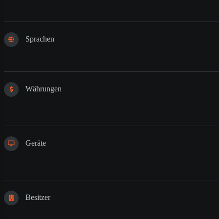
Sprachen
Währungen
Geräte
Besitzer