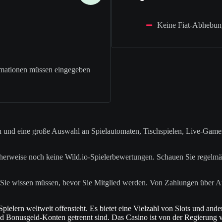
Keine Fiat-Abhebun
ormationen müssen eingegeben
en und eine große Auswahl an Spielautomaten, Tischspielen, Live-Game
cherweise noch keine Wild.io-Spielerbewertungen. Schauen Sie regelmä
 Sie wissen müssen, bevor Sie Mitglied werden. Von Zahlungen über A
Spielern weltweit offensteht. Es bietet eine Vielzahl von Slots und a
d Bonusgeld-Konten getrennt sind. Das Casino ist von der Regierung v