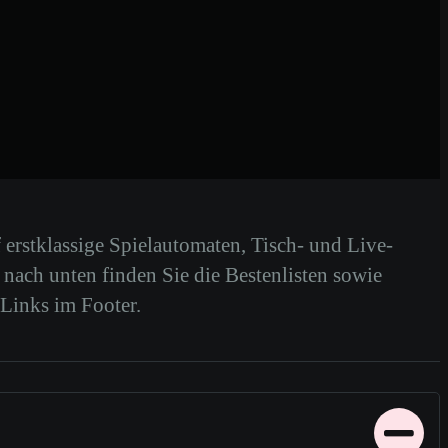
 erstklassige Spielautomaten, Tisch- und Live-
nach unten finden Sie die Bestenlisten sowie
 Links im Footer.