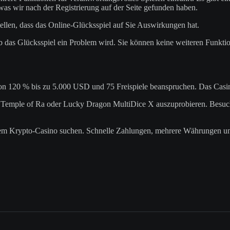
was wir nach der Registrierung auf der Seite gefunden haben.
tellen, dass das Online-Glücksspiel auf Sie Auswirkungen hat.
 ob das Glücksspiel ein Problem wird. Sie können keine weiteren Funkt
 120 % bis zu 5.000 USD und 75 Freispiele beanspruchen. Das Casino 
 Temple of Ra oder Lucky Dragon MultiDice X auszuprobieren. Besuche
n einem Krypto-Casino suchen. Schnelle Zahlungen, mehrere Währungen u