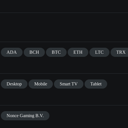
ADA
BCH
BTC
ETH
LTC
TRX
Desktop
Mobile
Smart TV
Tablet
Nonce Gaming B.V.