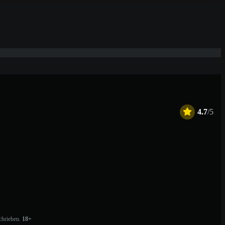
4.7
/5
chrieben.
18+