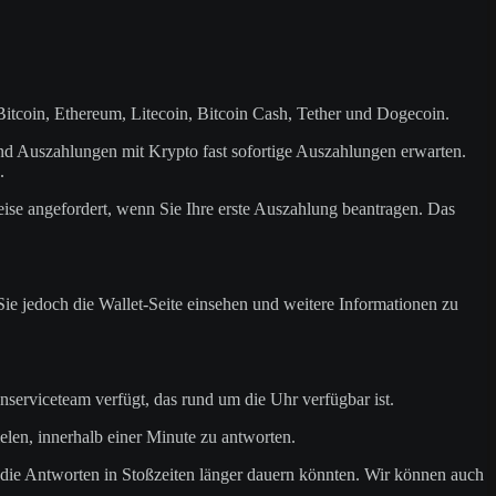
tcoin, Ethereum, Litecoin, Bitcoin Cash, Tether und Dogecoin.
und Auszahlungen mit Krypto fast sofortige Auszahlungen erwarten.
.
ise angefordert, wenn Sie Ihre erste Auszahlung beantragen. Das
Sie jedoch die Wallet-Seite einsehen und weitere Informationen zu
nserviceteam verfügt, das rund um die Uhr verfügbar ist.
len, innerhalb einer Minute zu antworten.
ss die Antworten in Stoßzeiten länger dauern könnten. Wir können auch