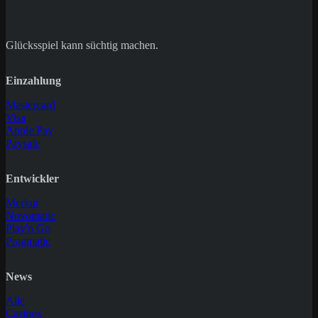
Glücksspiel kann süchtig machen.
Einzahlung
Mastercard
Visa
Apple Pay
Paysafe
Entwickler
Merkur
Novomatic
Play'n Go
Pragmatic
News
Alle
Casinos