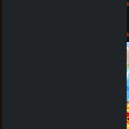
CryptoRush
200% bis
zu 2.500€
Robert99
Submit
zu
Sicher dir einen 100% Bonus bis 500€ und spiele
CryptoRush
YoPilot
200% bis
Try Our Featured Games
zu 2.500€
News
Casino Prestige
Zahlungsmethoden
Analyse
18. Mai 2026
SpinEmpire Casino
Review
8. Januar 2026
SpinBetter Casino
Review
22. Dezember
2025
Wyns Casino Revie