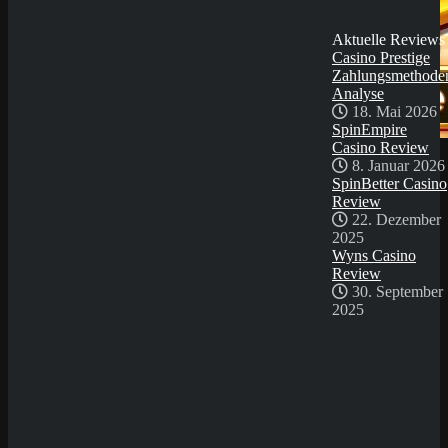
30. September
2025
Aktuelle Reviews
Casino Prestige
Zahlungsmethode
Analyse
18. Mai 2026
SpinEmpire
Casino Review
Demo Spiel
8. Januar 2026
SpinBetter Casino
Review
22. Dezember
2025
Wyns Casino
Review
30. September
2025