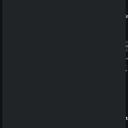
Prestige
SpinE
BESITZER:
JAHRES
Aurevia
10.000.0
IT
BESITZE
Group
GBL
LIZENZ:
Solution
Curacao
N.V.
LIZENZ:
Curacao
SpinBetter
Betist