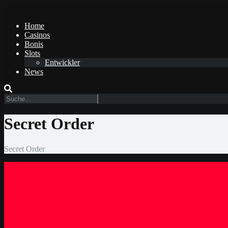
Home
Casinos
Bonis
Slots
Entwickler
News
Secret Order
Secret Order