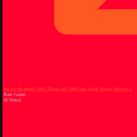
Sicher dir einen 100% Bonus bis 500€ und spiele Royal Shooter 2
Rate Game
(
0
Votes)