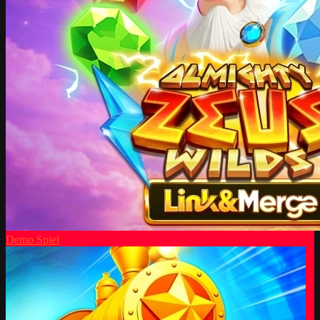
Demo Spiel