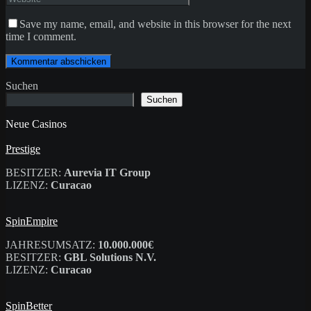
Save my name, email, and website in this browser for the next
time I comment.
Suchen
Suchen
Neue Casinos
Prestige
BESITZER:
Aurevia IT Group
LIZENZ:
Curacao
SpinEmpire
JAHRESUMSATZ:
10.000.000€
BESITZER:
GBL Solutions N.V.
LIZENZ:
Curacao
SpinBetter