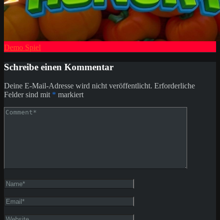
Demo Spiel
Schreibe einen Kommentar
Deine E-Mail-Adresse wird nicht veröffentlicht.
Erforderliche
Felder sind mit
*
markiert