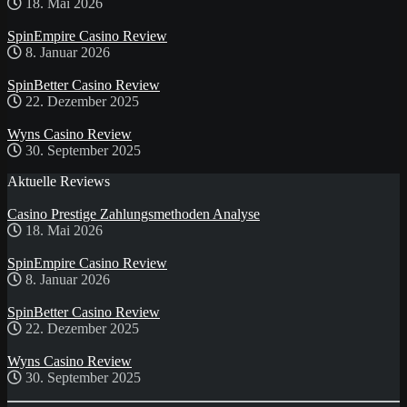
18. Mai 2026
SpinEmpire Casino Review
8. Januar 2026
SpinBetter Casino Review
22. Dezember 2025
Wyns Casino Review
30. September 2025
Aktuelle Reviews
Casino Prestige Zahlungsmethoden Analyse
18. Mai 2026
SpinEmpire Casino Review
8. Januar 2026
SpinBetter Casino Review
22. Dezember 2025
Wyns Casino Review
30. September 2025