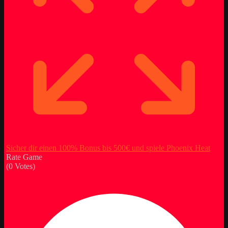
Sicher dir einen 100% Bonus bis 500€ und spiele Phoenix Heat
Rate Game
(
0
Votes)