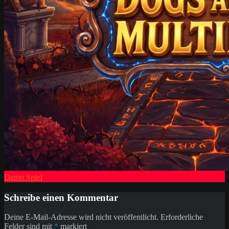
Demo Spiel
Schreibe einen Kommentar
Deine E-Mail-Adresse wird nicht veröffentlicht.
Erforderliche
Felder sind mit
*
markiert