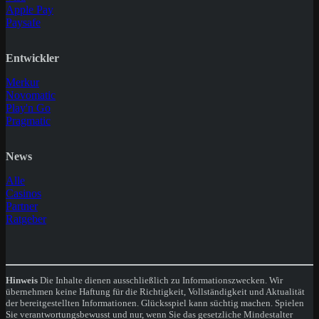
Apple Pay
Paysafe
Entwickler
Merkur
Novomatic
Play'n Go
Pragmatic
News
Alle
Casinos
Partner
Ratgeber
Hinweis
Die Inhalte dienen ausschließlich zu Informationszwecken. Wir
übernehmen keine Haftung für die Richtigkeit, Vollständigkeit und Aktualität
der bereitgestellten Informationen. Glücksspiel kann süchtig machen. Spielen
Sie verantwortungsbewusst und nur, wenn Sie das gesetzliche Mindestalter