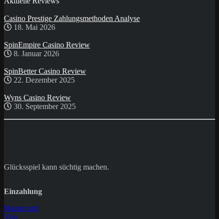
Aktuelle Reviews
Casino Prestige Zahlungsmethoden Analyse
18. Mai 2026
SpinEmpire Casino Review
8. Januar 2026
SpinBetter Casino Review
22. Dezember 2025
Wyns Casino Review
30. September 2025
Glücksspiel kann süchtig machen.
Einzahlung
Mastercard
Visa