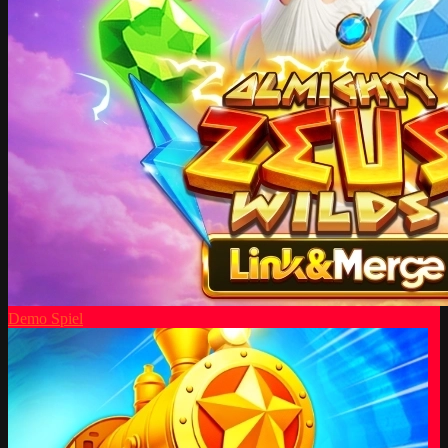
Demo Spiel