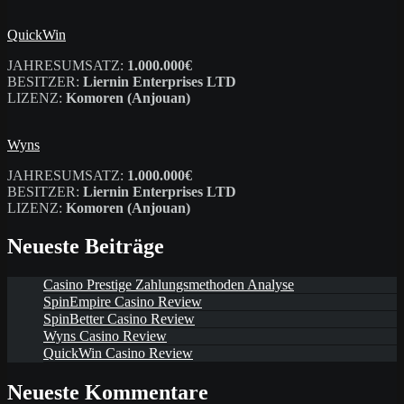
QuickWin
JAHRESUMSATZ:
1.000.000€
BESITZER:
Liernin Enterprises LTD
LIZENZ:
Komoren (Anjouan)
Wyns
JAHRESUMSATZ:
1.000.000€
BESITZER:
Liernin Enterprises LTD
LIZENZ:
Komoren (Anjouan)
Neueste Beiträge
Casino Prestige Zahlungsmethoden Analyse
SpinEmpire Casino Review
SpinBetter Casino Review
Wyns Casino Review
QuickWin Casino Review
Neueste Kommentare