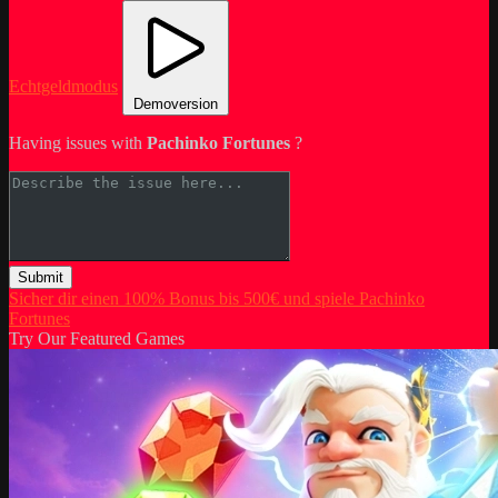
Echtgeldmodus
Demoversion
Having issues with
Pachinko Fortunes
?
Submit
Sicher dir einen 100% Bonus bis 500€ und spiele Pachinko
Fortunes
Try Our Featured Games