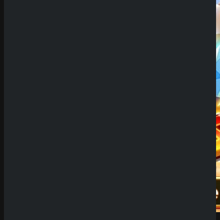
Demo Spiel