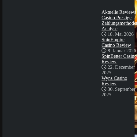
30. September
2025
Aktuelle Reviews
Casino Prestige
Zahlungsmethode
Analyse
18. Mai 2026
SpinEmpire
Casino Review
8. Januar 2026
SpinBetter Casino
Review
22. Dezember
2025
Wyns Casino
Review
30. September
2025
Demo Spiel