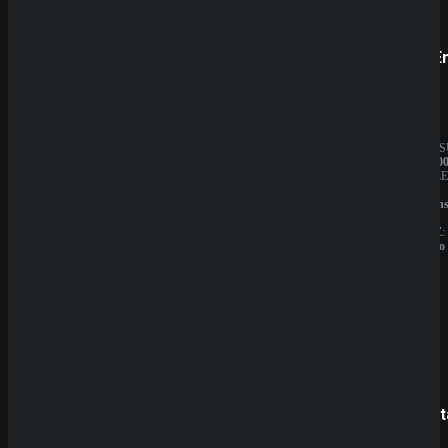
Prestige
SpinE
BESITZER:
JAHRES
Aurevia
10.000.0
IT
BESITZE
Group
GBL
LIZENZ:
Solution
Curacao
N.V.
LIZENZ:
Curacao
SpinBetter
Betist