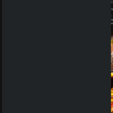
BESITZER:
BESITZE
Liernin
Liernin
Enterprises
Enterpri
LTD
LTD
LIZENZ:
LIZENZ:
Komoren
Komore
(Anjouan)
(Anjoua
Neueste
Beiträge
Casino
Prestige
Zahlungs
methoden
Analyse
SpinEmpir
e Casino
Review
SpinBetter
Casino