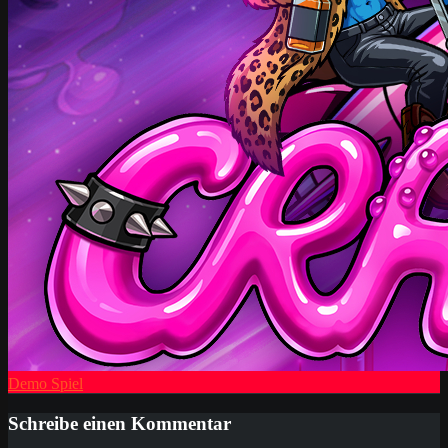
Demo Spiel
Schreibe einen Kommentar