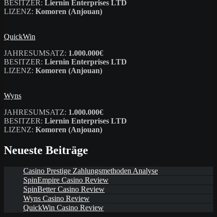
BESITZER:
Liernin Enterprises LTD
LIZENZ:
Komoren (Anjouan)
QuickWin
JAHRESUMSATZ:
1.000.000€
BESITZER:
Liernin Enterprises LTD
LIZENZ:
Komoren (Anjouan)
Wyns
JAHRESUMSATZ:
1.000.000€
BESITZER:
Liernin Enterprises LTD
LIZENZ:
Komoren (Anjouan)
Neueste Beiträge
Casino Prestige Zahlungsmethoden Analyse
SpinEmpire Casino Review
SpinBetter Casino Review
Wyns Casino Review
QuickWin Casino Review