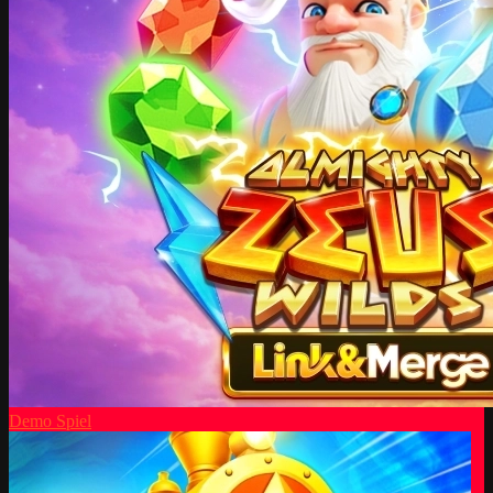
Demo Spiel