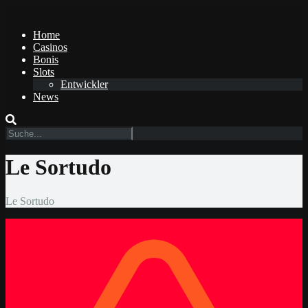
Home
Casinos
Bonis
Slots
Entwickler
News
Le Sortudo
Le Sortudo