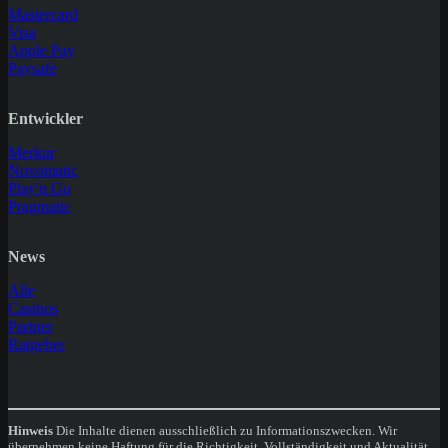
Mastercard
Visa
Apple Pay
Paysafe
Entwickler
Merkur
Novomatic
Play'n Go
Pragmatic
News
Alle
Casinos
Partner
Ratgeber
Hinweis
Die Inhalte dienen ausschließlich zu Informationszwecken. Wir
übernehmen keine Haftung für die Richtigkeit, Vollständigkeit und Aktualität