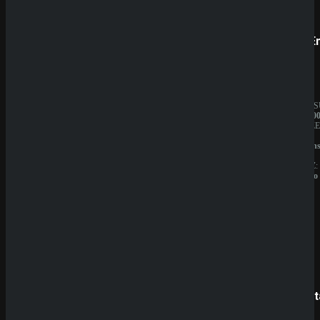
Prestige
SpinE
BESITZER:
JAHRES
Aurevia
10.000.0
IT
BESITZE
Group
GBL
LIZENZ:
Solution
Curacao
N.V.
LIZENZ:
Curacao
SpinBetter
Betist