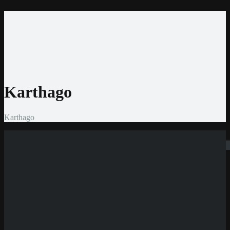
Home
Casinos
Bonis
Slots
Entwickler
News
Karthago
Karthago
Suchen
Neue Casinos