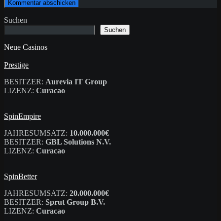
Suchen
Suchen
Neue Casinos
Prestige
BESITZER:
Aurevia IT Group
LIZENZ:
Curacao
SpinEmpire
JAHRESUMSATZ:
10.000.000€
BESITZER:
GBL Solutions N.V.
LIZENZ:
Curacao
SpinBetter
JAHRESUMSATZ:
20.000.000€
BESITZER:
Sprut Group B.V.
LIZENZ:
Curacao