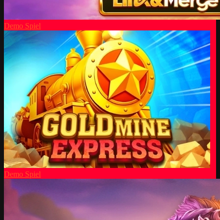
Demo Spiel
Demo Spiel