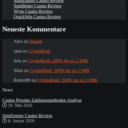
SpinEmpire Casino Review
SpinBetter Casino Review
Wyns Casino Review
QuickWin Casino Review
Neueste Kommentare
Alex
zu
Dazard
rami
zu
CryptoRush
Jens
zu
CryptoRush: 200% bis zu 2.500€
Silizi
zu
CryptoRush: 200% bis zu 2.500€
Robert99
zu
CryptoRush: 200% bis zu 2.500€
News
Casino Prestige Zahlungsmethoden Analyse
18. Mai 2026
SpinEmpire Casino Review
8. Januar 2026