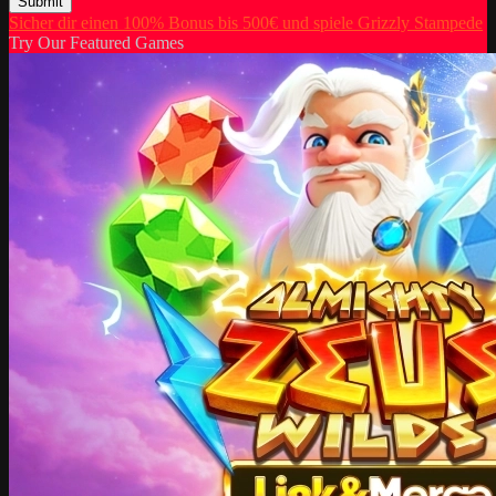
Submit
Sicher dir einen 100% Bonus bis 500€ und spiele Grizzly Stampede
Try Our Featured Games