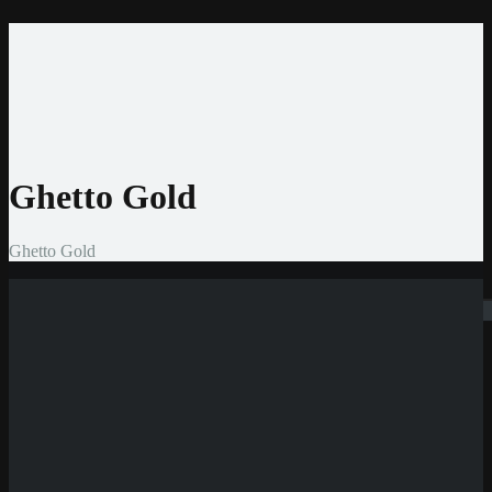
Home
Casinos
Bonis
Slots
Entwickler
News
Ghetto Gold
Ghetto Gold
Suchen
Neue Casinos