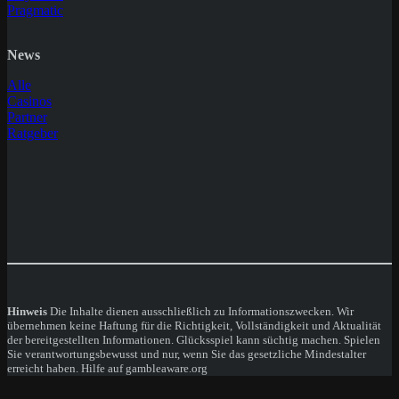
Pragmatic
News
Alle
Casinos
Partner
Ratgeber
Hinweis
Die Inhalte dienen ausschließlich zu Informationszwecken. Wir
übernehmen keine Haftung für die Richtigkeit, Vollständigkeit und Aktualität
der bereitgestellten Informationen. Glücksspiel kann süchtig machen. Spielen
Sie verantwortungsbewusst und nur, wenn Sie das gesetzliche Mindestalter
erreicht haben. Hilfe auf gambleaware.org