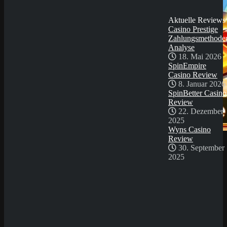
30. September
2025
Aktuelle Reviews
Casino Prestige
Zahlungsmethode
Analyse
18. Mai 2026
SpinEmpire
Casino Review
8. Januar 2026
SpinBetter Casino
Review
22. Dezember
2025
Wyns Casino
Demo Spiel
Review
30. September
2025