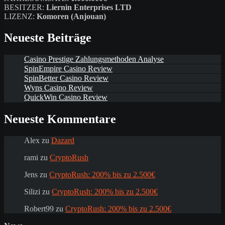
BESITZER:
Liernin Enterprises LTD
LIZENZ:
Komoren (Anjouan)
Neueste Beiträge
Casino Prestige Zahlungsmethoden Analyse
SpinEmpire Casino Review
SpinBetter Casino Review
Wyns Casino Review
QuickWin Casino Review
Neueste Kommentare
Alex
zu
Dazard
rami
zu
CryptoRush
Jens
zu
CryptoRush: 200% bis zu 2.500€
Silizi
zu
CryptoRush: 200% bis zu 2.500€
Robert99
zu
CryptoRush: 200% bis zu 2.500€