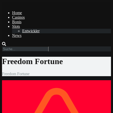
Home
Casinos
Bonis
Slots
Entwickler
News
Freedom Fortune
Freedom Fortune