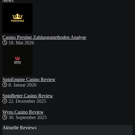
News
Casino Prestige Zahlungsmethoden Analyse
18. Mai 2026
SpinEmpire Casino Review
8. Januar 2026
SpinBetter Casino Review
22. Dezember 2025
Wyns Casino Review
30. September 2025
Aktuelle Reviews