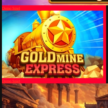
Demo Spiel
Demo Spiel