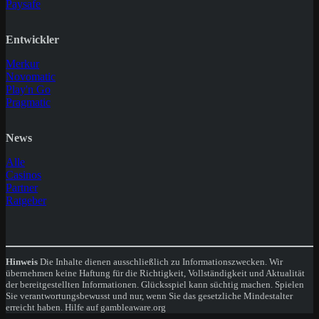
Paysafe
Entwickler
Merkur
Novomatic
Play'n Go
Pragmatic
News
Alle
Casinos
Partner
Ratgeber
Hinweis
Die Inhalte dienen ausschließlich zu Informationszwecken. Wir
übernehmen keine Haftung für die Richtigkeit, Vollständigkeit und Aktualität
der bereitgestellten Informationen. Glücksspiel kann süchtig machen. Spielen
Sie verantwortungsbewusst und nur, wenn Sie das gesetzliche Mindestalter
erreicht haben. Hilfe auf gambleaware.org