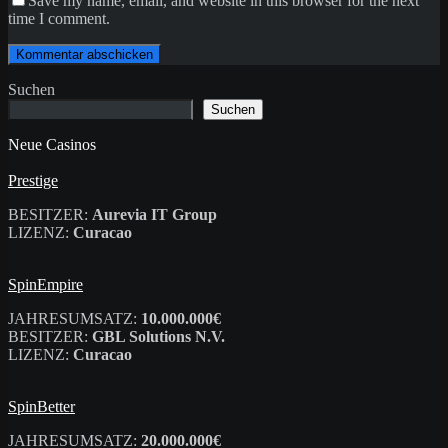
Save my name, email, and website in this browser for the next
time I comment.
Suchen
Suchen
Neue Casinos
Prestige
BESITZER:
Aurevia IT Group
LIZENZ:
Curacao
SpinEmpire
JAHRESUMSATZ:
10.000.000€
BESITZER:
GBL Solutions N.V.
LIZENZ:
Curacao
SpinBetter
JAHRESUMSATZ:
20.000.000€