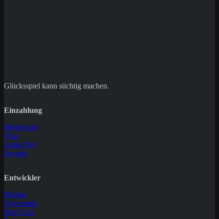
Glücksspiel kann süchtig machen.
Einzahlung
Mastercard
Visa
Apple Pay
Paysafe
Entwickler
Merkur
Novomatic
Play'n Go