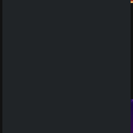
Demo Spiel
Demo Spiel