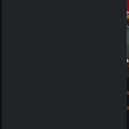
Review
Wyns
Casino
Review
QuickWin
Casino
Review
Neueste
Kommenta
Alex
zu
Dazard
rami
zu
CryptoRus
Jens
zu
CryptoRush
200% bis
zu 2.500€
Silizi
zu