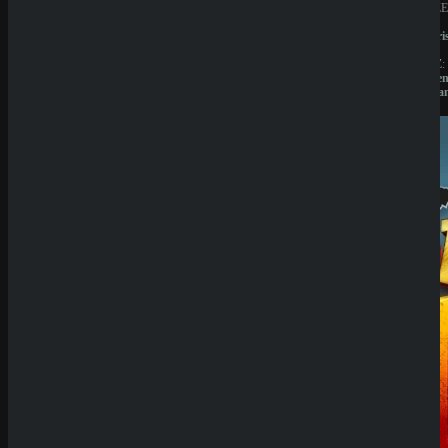
BESITZER:
BESITZE
Liernin
Liernin
Enterprises
Enterpri
LTD
LTD
LIZENZ:
LIZENZ:
Komoren
Komore
(Anjouan)
(Anjoua
Neueste
Beiträge
Casino
Prestige
Zahlungs
methoden
Analyse
SpinEmpir
e Casino
Review
SpinBetter
Casino