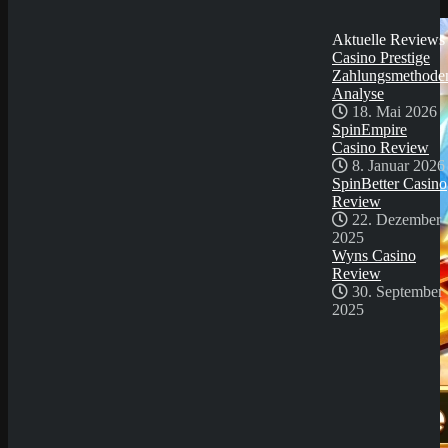
30. September
Try Our Featured Games
2025
Aktuelle Reviews
Casino Prestige
Zahlungsmethode
Analyse
18. Mai 2026
SpinEmpire
Casino Review
8. Januar 2026
SpinBetter Casino
Review
22. Dezember
2025
Wyns Casino
Review
30. September
2025