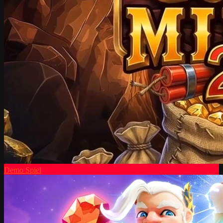
Demo Spiel