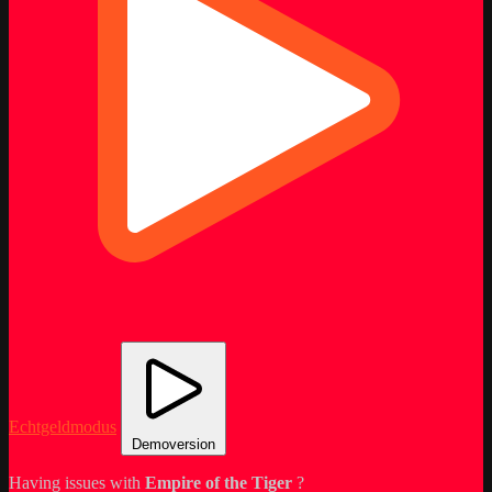
Echtgeldmodus
Demoversion
Having issues with
Empire of the Tiger
?