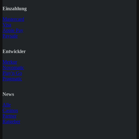
Einzahlung
Mastercard
Visa
Apple Pay
Paysafe
Entwickler
Merkur
Novomatic
Play'n Go
Pragmatic
News
Alle
Casinos
Partner
Ratgeber