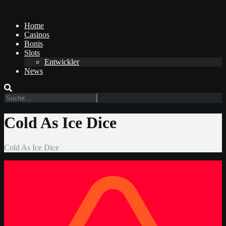
Home
Casinos
Bonis
Slots
Entwickler
News
Cold As Ice Dice
Cold As Ice Dice