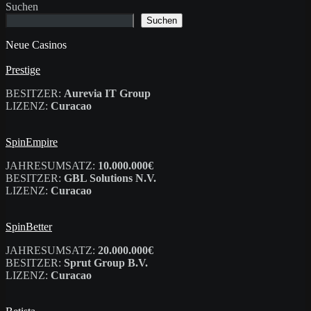
Suchen
Suchen
Neue Casinos
Prestige
BESITZER:
Aurevia IT Group
LIZENZ:
Curacao
SpinEmpire
JAHRESUMSATZ:
10.000.000€
BESITZER:
GBL Solutions N.V.
LIZENZ:
Curacao
SpinBetter
JAHRESUMSATZ:
20.000.000€
BESITZER:
Sprut Group B.V.
LIZENZ:
Curacao