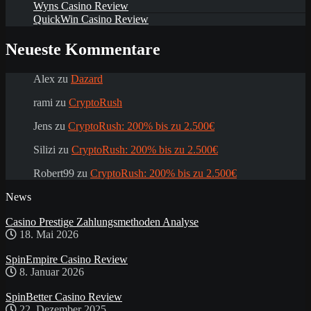
Wyns Casino Review
QuickWin Casino Review
Neueste Kommentare
Alex
zu
Dazard
rami
zu
CryptoRush
Jens
zu
CryptoRush: 200% bis zu 2.500€
Silizi
zu
CryptoRush: 200% bis zu 2.500€
Robert99
zu
CryptoRush: 200% bis zu 2.500€
News
Casino Prestige Zahlungsmethoden Analyse
18. Mai 2026
SpinEmpire Casino Review
8. Januar 2026
SpinBetter Casino Review
22. Dezember 2025