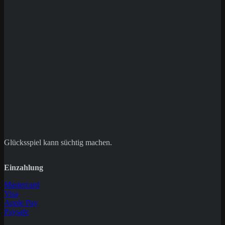
Save my name, email, and website in this
browser for the next time I comment.
Glücksspiel kann süchtig machen.
Einzahlung
Mastercard
Visa
Apple Pay
Paysafe