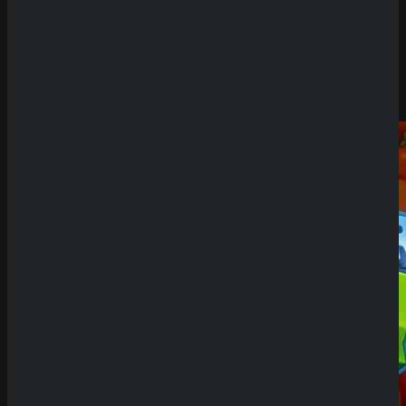
Demo Spiel