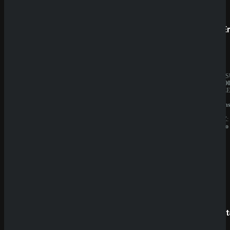
Prestige
SpinE
BESITZER:
JAHRES
Aurevia
10.000.0
IT
BESITZE
Group
GBL
LIZENZ:
Solution
Curacao
N.V.
LIZENZ:
Curacao
SpinBetter
Betist