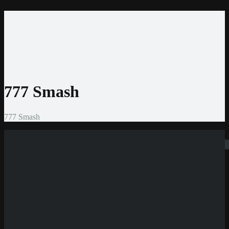
Home
Casinos
Bonis
Slots
Entwickler
News
777 Smash
777 Smash
Suchen
Neue Casinos