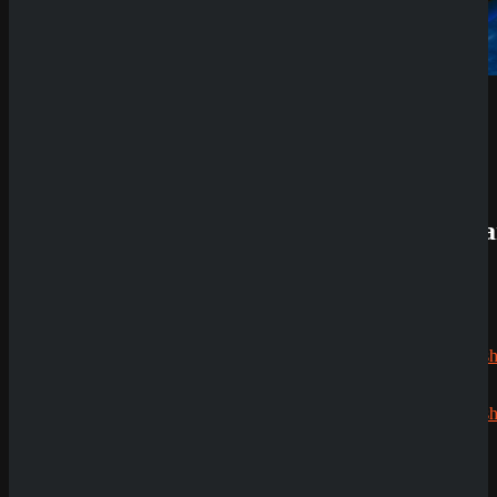
Review
Wyns
Casino
Review
QuickWin
Casino
Review
Neueste
Kommenta
Alex
zu
Dazard
rami
zu
CryptoRus
Jens
zu
CryptoRush
200% bis
zu 2.500€
Silizi
zu