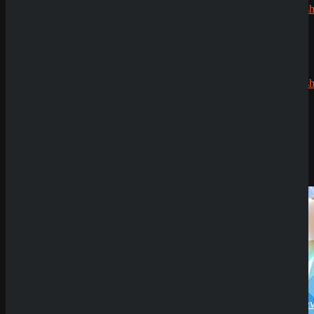
CryptoRush
Echtgeldmodus
200% bis
Demoversion
zu 2.500€
Having issues with
777 Smash
?
Robert99
zu
CryptoRush
200% bis
zu 2.500€
Submit
News
Sicher dir einen 100% Bonus bis 500€ und spiele
Casino Prestige
777 Smash
Zahlungsmethoden
Try Our Featured Games
Analyse
18. Mai 2026
SpinEmpire Casino
Review
8. Januar 2026
SpinBetter Casino
Review
22. Dezember
2025
Wyns Casino Revie