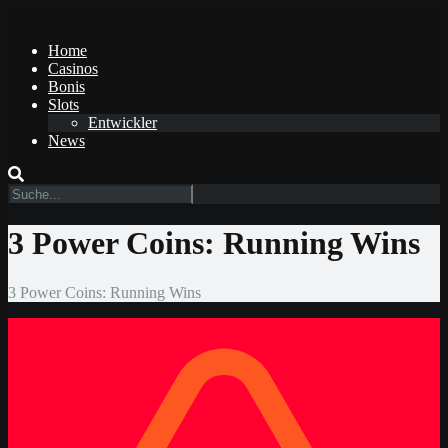
Home
Casinos
Bonis
Slots
Entwickler
News
3 Power Coins: Running Wins
3 Power Coins: Running Wins