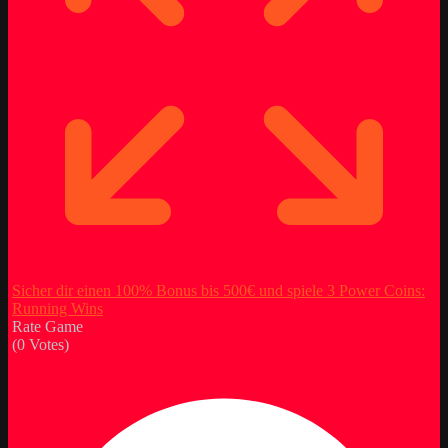
Sicher dir einen 100% Bonus bis 500€ und spiele 3 Power Coins:
Running Wins
Rate Game
(
0
Votes)