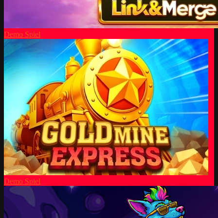
Demo Spiel
Demo Spiel