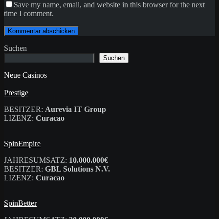
Save my name, email, and website in this browser for the next
time I comment.
Suchen
Suchen
Neue Casinos
Prestige
BESITZER:
Aurevia IT Group
LIZENZ:
Curacao
SpinEmpire
JAHRESUMSATZ:
10.000.000€
BESITZER:
GBL Solutions N.V.
LIZENZ:
Curacao
SpinBetter