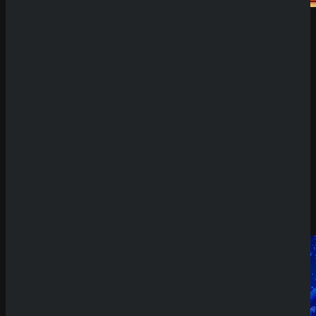
Demo Spiel
Demo Spiel