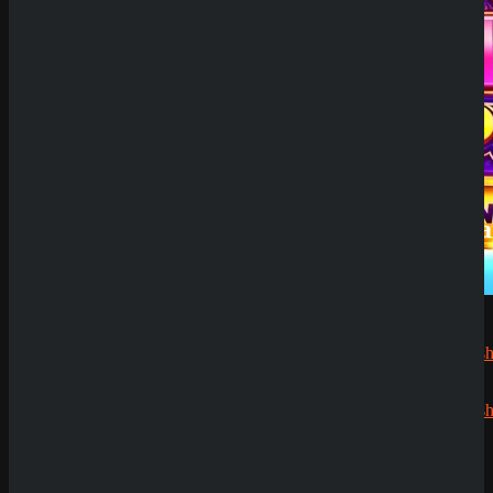
Review
Wyns
Casino
Review
QuickWin
Casino
Review
Neueste
Kommenta
Alex
zu
Dazard
rami
zu
CryptoRus
Jens
zu
CryptoRush
200% bis
zu 2.500€
Silizi
zu