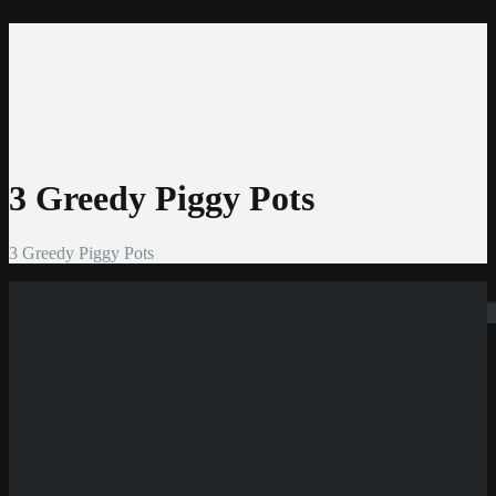
Home
Casinos
Bonis
Slots
Entwickler
News
3 Greedy Piggy Pots
3 Greedy Piggy Pots
Suchen
Neue Casinos