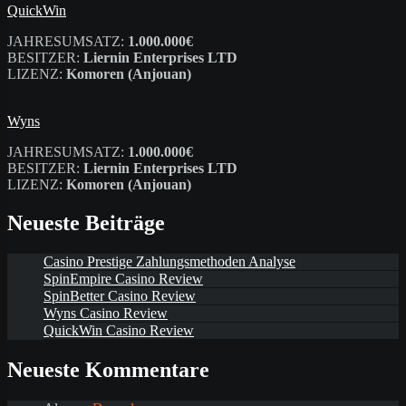
QuickWin
JAHRESUMSATZ:
1.000.000€
BESITZER:
Liernin Enterprises LTD
LIZENZ:
Komoren (Anjouan)
Wyns
JAHRESUMSATZ:
1.000.000€
BESITZER:
Liernin Enterprises LTD
LIZENZ:
Komoren (Anjouan)
Neueste Beiträge
Casino Prestige Zahlungsmethoden Analyse
SpinEmpire Casino Review
SpinBetter Casino Review
Wyns Casino Review
QuickWin Casino Review
Neueste Kommentare