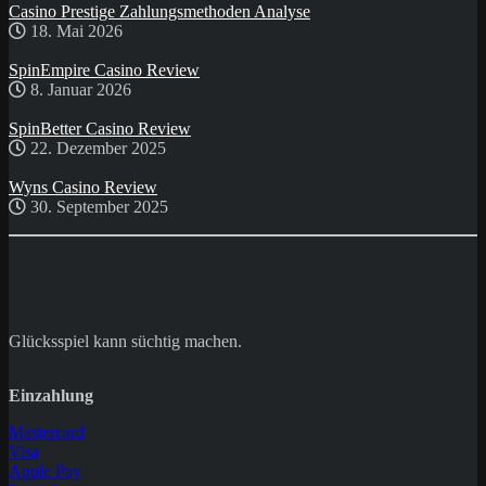
Casino Prestige Zahlungsmethoden Analyse
18. Mai 2026
SpinEmpire Casino Review
8. Januar 2026
SpinBetter Casino Review
22. Dezember 2025
Wyns Casino Review
30. September 2025
Glücksspiel kann süchtig machen.
Einzahlung
Mastercard
Visa
Apple Pay