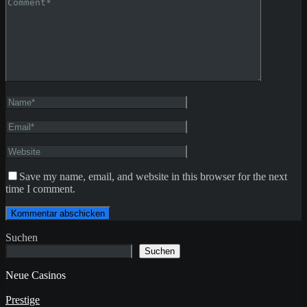
Save my name, email, and website in this browser for the next
time I comment.
Suchen
Suchen
Neue Casinos
Prestige