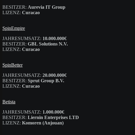
BESITZER:
Aurevia IT Group
LIZENZ:
Curacao
SpinEmpire
JAHRESUMSATZ:
10.000.000€
BESITZER:
GBL Solutions N.V.
LIZENZ:
Curacao
SpinBetter
JAHRESUMSATZ:
20.000.000€
BESITZER:
Sprut Group B.V.
LIZENZ:
Curacao
Betista
JAHRESUMSATZ:
1.000.000€
BESITZER:
Liernin Enterprises LTD
LIZENZ:
Komoren (Anjouan)