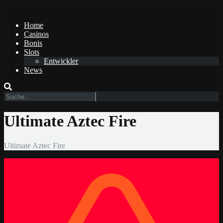
Home
Casinos
Bonis
Slots
Entwickler
News
Ultimate Aztec Fire
Ultimate Aztec Fire