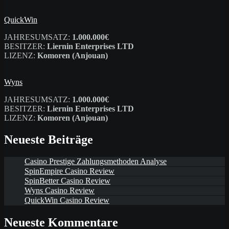
QuickWin
JAHRESUMSATZ:
1.000.000€
BESITZER:
Liernin Enterprises LTD
LIZENZ:
Komoren (Anjouan)
Wyns
JAHRESUMSATZ:
1.000.000€
BESITZER:
Liernin Enterprises LTD
LIZENZ:
Komoren (Anjouan)
Neueste Beiträge
Casino Prestige Zahlungsmethoden Analyse
SpinEmpire Casino Review
SpinBetter Casino Review
Wyns Casino Review
QuickWin Casino Review
Neueste Kommentare