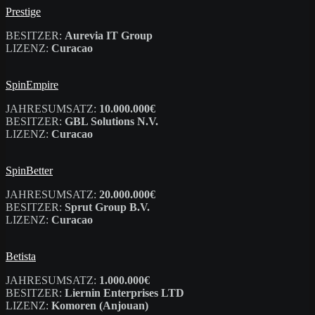
Prestige
BESITZER:
Aurevia IT Group
LIZENZ:
Curacao
SpinEmpire
JAHRESUMSATZ:
10.000.000€
BESITZER:
GBL Solutions N.V.
LIZENZ:
Curacao
SpinBetter
JAHRESUMSATZ:
20.000.000€
BESITZER:
Sprut Group B.V.
LIZENZ:
Curacao
Betista
JAHRESUMSATZ:
1.000.000€
BESITZER:
Liernin Enterprises LTD
LIZENZ:
Komoren (Anjouan)