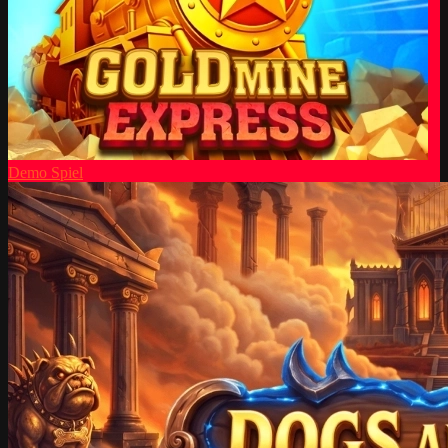
Demo Spiel