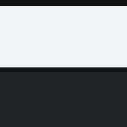
ickler