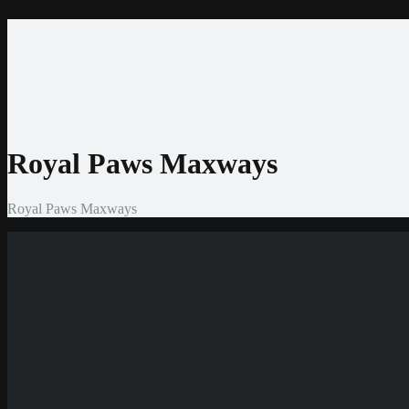
Home
Casinos
Bonis
Slots
Entw
News
Royal Paws Maxways
Royal Paws Maxways