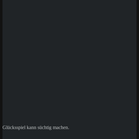
Save my name, email, and website in this
browser for the next time I comment.
Glücksspiel kann süchtig machen.