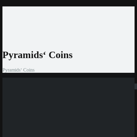
Home
Casinos
Bonis
Slots
Entwickler
News
Pyramids‘ Coins
Pyramids‘ Coins
Suchen
Neue Casinos