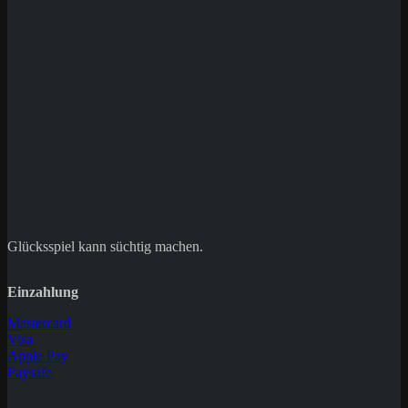
Save my name, email, and website in this
browser for the next time I comment.
Glücksspiel kann süchtig machen.
Einzahlung
Mastercard
Visa
Apple Pay
Paysafe