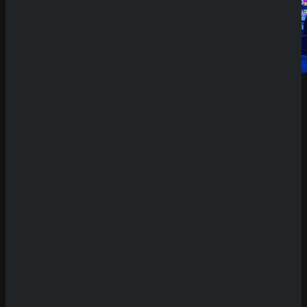
Demo Spiel
Schreibe einen Kommentar
Deine E-Mail-Adresse wird nicht veröffentlicht.
Erforderliche Felder sind mit
*
markiert