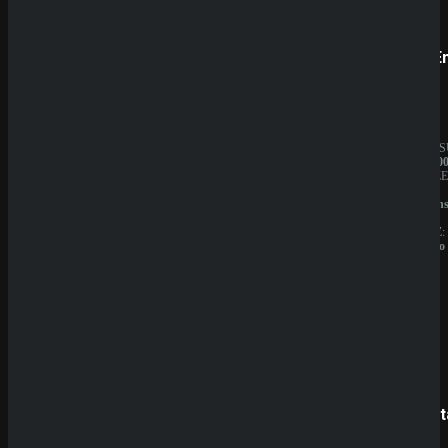
Prestige
SpinE
BESITZER:
JAHRES
Aurevia
10.000.0
IT
BESITZE
Group
GBL
LIZENZ:
Solution
Curacao
N.V.
LIZENZ:
Curacao
SpinBetter
Betist