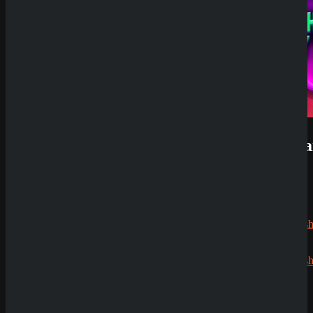
Review
Wyns
Casino
Review
QuickWin
Casino
Review
Neueste
Kommenta
Alex
zu
Dazard
rami
zu
CryptoRus
Jens
zu
CryptoRush
200% bis
zu 2.500€
Silizi
zu