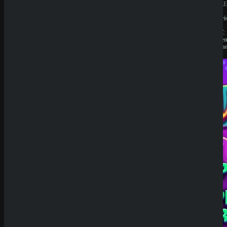
BESITZER:
BESITZE
Liernin
Liernin
Enterprises
Enterpri
LTD
LTD
LIZENZ:
LIZENZ:
Komoren
Komore
(Anjouan)
(Anjoua
Neueste
Beiträge
Casino
Prestige
Zahlungs
methoden
Analyse
SpinEmpir
e Casino
Review
SpinBetter
Casino