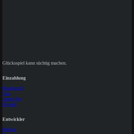
browser for the next time I comment.
Glücksspiel kann süchtig machen.
Einzahlung
Mastercard
Visa
Apple Pay
Paysafe
Entwickler
Merkur