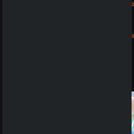
CryptoRush
200% bis
zu 2.500€
Echtgeldmodus
Robert99
Demoversion
zu
CryptoRush
Having issues with
Phoenix Blaze
?
200% bis
zu 2.500€
News
Casino Prestige
Submit
Zahlungsmethoden
Sicher dir einen 100% Bonus bis 500€ und spiele
Analyse
Phoenix Blaze
18. Mai 2026
Try Our Featured Games
SpinEmpire Casino
Review
8. Januar 2026
SpinBetter Casino
Review
22. Dezember
2025
Wyns Casino Revie