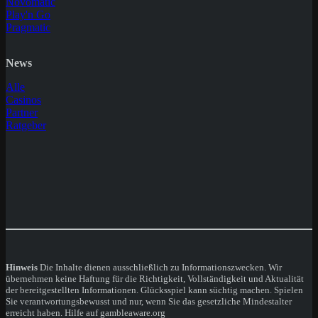
Novomatic
Play'n Go
Pragmatic
News
Alle
Casinos
Partner
Ratgeber
Hinweis
Die Inhalte dienen ausschließlich zu Informationszwecken. Wir
übernehmen keine Haftung für die Richtigkeit, Vollständigkeit und Aktualität
der bereitgestellten Informationen. Glücksspiel kann süchtig machen. Spielen
Sie verantwortungsbewusst und nur, wenn Sie das gesetzliche Mindestalter
erreicht haben. Hilfe auf gambleaware.org