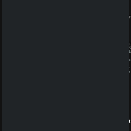
Prestige
SpinE
BESITZER:
JAHRES
Aurevia
10.000.0
IT
BESITZE
Group
GBL
LIZENZ:
Solution
Curacao
N.V.
LIZENZ:
Curacao
SpinBetter
Betist