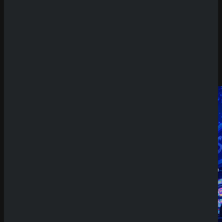
Demo Spiel