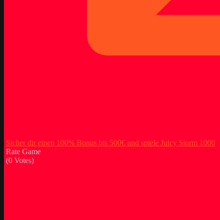
Sicher dir einen 100% Bonus bis 500€ und spiele Juicy Storm 1000
Rate Game
(
0
Votes)