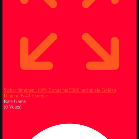
Sicher dir einen 100% Bonus bis 500€ und spiele Golden
Diamonds 40 Extreme
Rate Game
(
0
Votes)