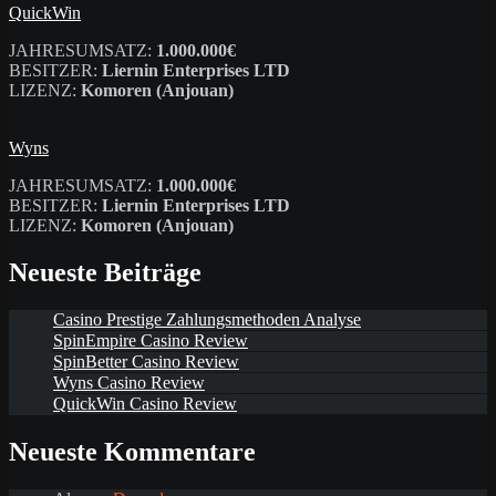
QuickWin
JAHRESUMSATZ:
1.000.000€
BESITZER:
Liernin Enterprises LTD
LIZENZ:
Komoren (Anjouan)
Wyns
JAHRESUMSATZ:
1.000.000€
BESITZER:
Liernin Enterprises LTD
LIZENZ:
Komoren (Anjouan)
Neueste Beiträge
Casino Prestige Zahlungsmethoden Analyse
SpinEmpire Casino Review
SpinBetter Casino Review
Wyns Casino Review
QuickWin Casino Review
Neueste Kommentare