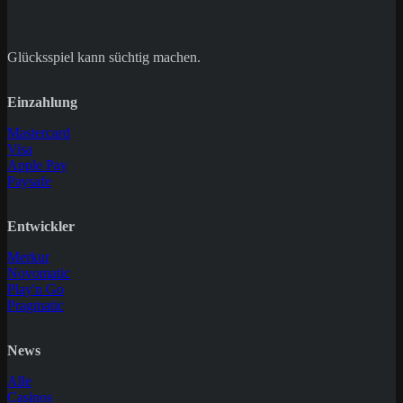
Glücksspiel kann süchtig machen.
Einzahlung
Mastercard
Visa
Apple Pay
Paysafe
Entwickler
Merkur
Novomatic
Play'n Go
Pragmatic
News
Alle
Casinos