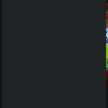
Demo Spiel
Demo Spiel
Schreibe einen Kommentar
Deine E-Mail-Adresse wird nicht veröffentlicht.