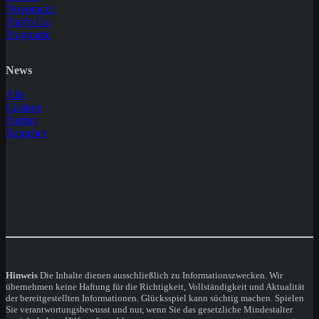
Novomatic
Play'n Go
Pragmatic
News
Alle
Casinos
Partner
Ratgeber
Hinweis
Die Inhalte dienen ausschließlich zu Informationszwecken. Wir
übernehmen keine Haftung für die Richtigkeit, Vollständigkeit und Aktualität
der bereitgestellten Informationen. Glücksspiel kann süchtig machen. Spielen
Sie verantwortungsbewusst und nur, wenn Sie das gesetzliche Mindestalter