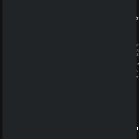
Prestige
SpinE
BESITZER:
JAHRES
Aurevia
10.000.0
IT
BESITZE
Group
GBL
LIZENZ:
Solution
Curacao
N.V.
LIZENZ:
Curacao
SpinBetter
Betist