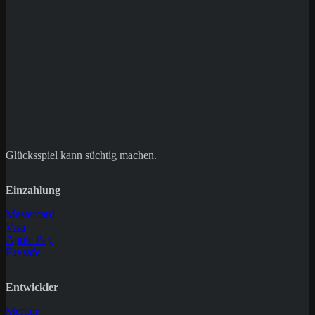
Save my name, email, and website in this
browser for the next time I comment.
Glücksspiel kann süchtig machen.
Einzahlung
Mastercard
Visa
Apple Pay
Paysafe
Entwickler
Merkur