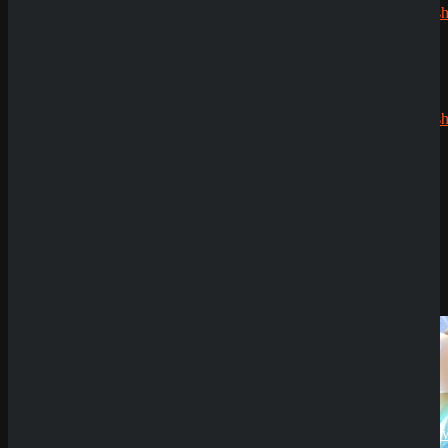
CryptoRush
200% bis
zu 2.500€
Echtgeldmodus
Robert99
Demoversion
zu
CryptoRush
Having issues with
Fortune of Wu Kong
?
200% bis
zu 2.500€
News
Casino Prestige
Submit
Zahlungsmethoden
Sicher dir einen 100% Bonus bis 500€ und spiele
Analyse
Fortune of Wu Kong
18. Mai 2026
Try Our Featured Games
SpinEmpire Casino
Review
8. Januar 2026
SpinBetter Casino
Review
22. Dezember
2025
Wyns Casino Revie