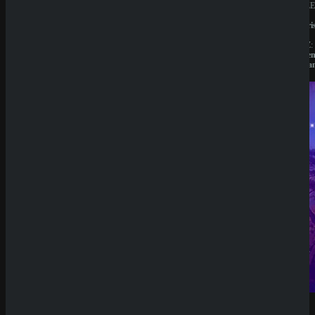
BESITZER:
BESITZE
Liernin
Liernin
Enterprises
Enterpri
LTD
LTD
LIZENZ:
LIZENZ:
Komoren
Komore
(Anjouan)
(Anjoua
Neueste
Beiträge
Casino
Prestige
Zahlungs
methoden
Analyse
SpinEmpir
e Casino
Review
SpinBetter
Casino