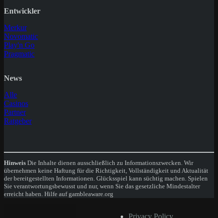
Entwickler
Merkur
Novomatic
Play'n Go
Pragmatic
News
Alle
Casinos
Partner
Ratgeber
Hinweis
Die Inhalte dienen ausschließlich zu Informationszwecken. Wir
übernehmen keine Haftung für die Richtigkeit, Vollständigkeit und Aktualität
der bereitgestellten Informationen. Glücksspiel kann süchtig machen. Spielen
Sie verantwortungsbewusst und nur, wenn Sie das gesetzliche Mindestalter
erreicht haben. Hilfe auf gambleaware.org
© Copyright 2024
Privacy Policy