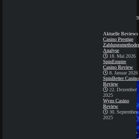
Review
22. Dezember
2025
Wyns Casino Revie
30. September
2025
Aktuelle Reviews
Casino Prestige
Zahlungsmethode
Analyse
18. Mai 2026
SpinEmpire
Casino Review
8. Januar 2026
Demo Spiel
SpinBetter Casino
Review
22. Dezember
2025
Wyns Casino
Review
30. September
2025