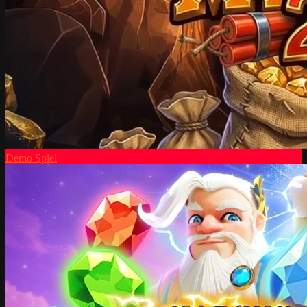
Demo Spiel