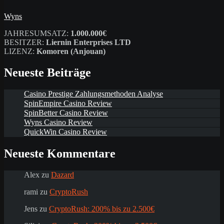
Wyns
JAHRESUMSATZ:
1.000.000€
BESITZER:
Liernin Enterprises LTD
LIZENZ:
Komoren (Anjouan)
Neueste Beiträge
Casino Prestige Zahlungsmethoden Analyse
SpinEmpire Casino Review
SpinBetter Casino Review
Wyns Casino Review
QuickWin Casino Review
Neueste Kommentare
Alex
zu
Dazard
rami
zu
CryptoRush
Jens
zu
CryptoRush: 200% bis zu 2.500€