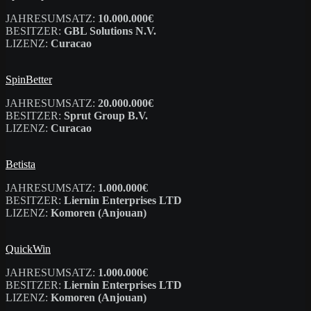
JAHRESUMSATZ:
10.000.000€
BESITZER:
GBL Solutions N.V.
LIZENZ:
Curacao
SpinBetter
JAHRESUMSATZ:
20.000.000€
BESITZER:
Sprut Group B.V.
LIZENZ:
Curacao
Betista
JAHRESUMSATZ:
1.000.000€
BESITZER:
Liernin Enterprises LTD
LIZENZ:
Komoren (Anjouan)
QuickWin
JAHRESUMSATZ:
1.000.000€
BESITZER:
Liernin Enterprises LTD
LIZENZ:
Komoren (Anjouan)