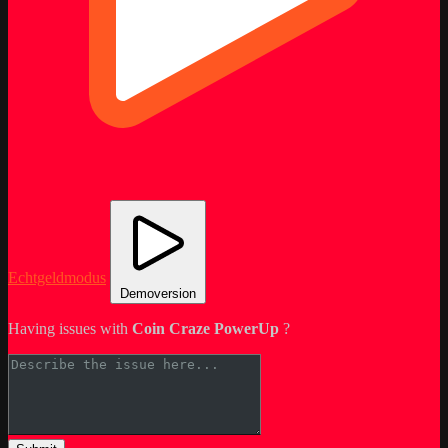
Echtgeldmodus
Demoversion
Having issues with
Coin Craze PowerUp
?