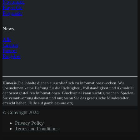
Novomatic
Play'n Go
Pragmatic
News
Alle
Casinos
Partner
Ratgeber
Hinweis
Die Inhalte dienen ausschließlich zu Informationszwecken. Wir
übernehmen keine Haftung für die Richtigkeit, Vollständigkeit und Aktualität
der bereitgestellten Informationen. Glücksspiel kann süchtig machen. Spielen
Sie verantwortungsbewusst und nur, wenn Sie das gesetzliche Mindestalter
erreicht haben. Hilfe auf gambleaware.org
© Copyright 2024
Privacy Policy
Terms and Conditions