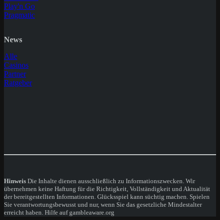
Play'n Go
Pragmatic
News
Alle
Casinos
Partner
Ratgeber
Hinweis
Die Inhalte dienen ausschließlich zu Informationszwecken. Wir
übernehmen keine Haftung für die Richtigkeit, Vollständigkeit und Aktualität
der bereitgestellten Informationen. Glücksspiel kann süchtig machen. Spielen
Sie verantwortungsbewusst und nur, wenn Sie das gesetzliche Mindestalter
erreicht haben. Hilfe auf gambleaware.org