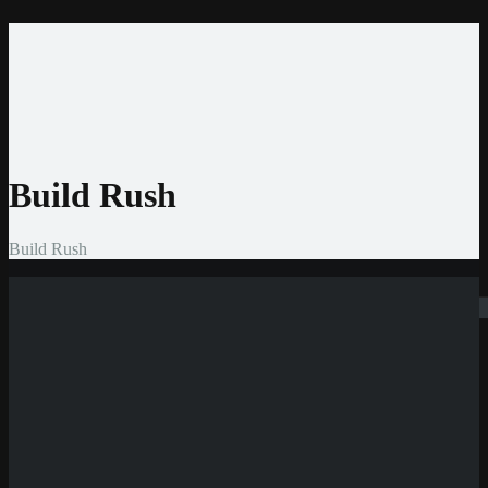
Home
Casinos
Bonis
Slots
Entwickler
News
Build Rush
Build Rush
Suchen
Neue Casinos