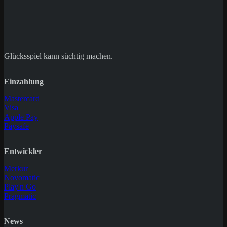
Glücksspiel kann süchtig machen.
Einzahlung
Mastercard
Visa
Apple Pay
Paysafe
Entwickler
Merkur
Novomatic
Play'n Go
Pragmatic
News