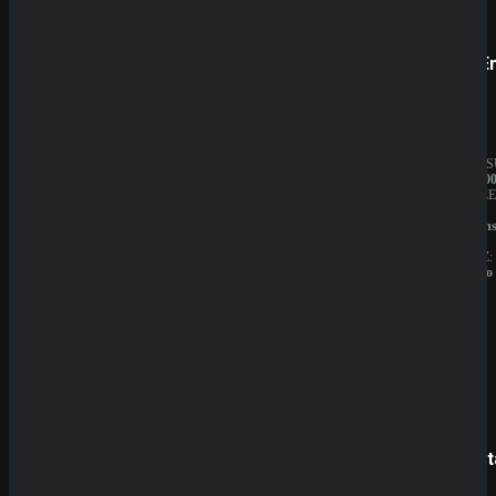
Prestige
SpinE
BESITZER:
JAHRES
Aurevia
10.000.0
IT
BESITZE
Group
GBL
LIZENZ:
Solution
Curacao
N.V.
LIZENZ:
Curacao
SpinBetter
Betist