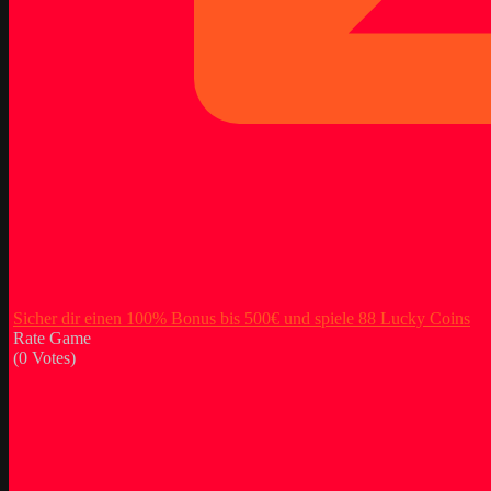
Sicher dir einen 100% Bonus bis 500€ und spiele 88 Lucky Coins
Rate Game
(
0
Votes)